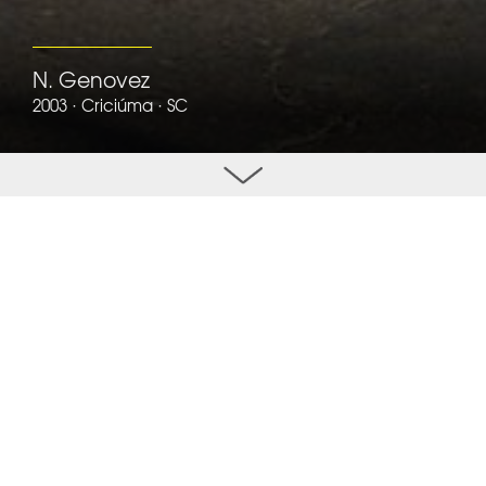
N. Genovez
2003 · Criciúma · SC
N. Genovez
Ir detalhes do projeto
Loja Comercial com 504,32m² localizada no bairro
Comerciário, Criciúma/SC.
Ano:
2003
Cidade:
Criciúma · SC