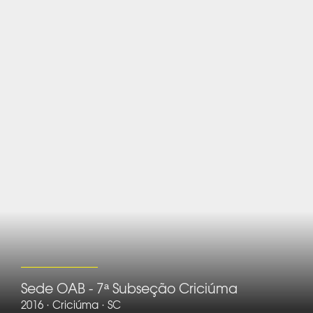
Sede OAB - 7ª Subseção Criciúma
2016 · Criciúma · SC