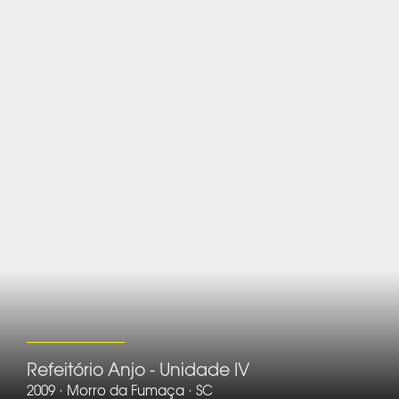
Refeitório Anjo - Unidade IV
2009 · Morro da Fumaça · SC